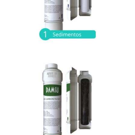
otras partículas.
Pre-carbono:
Remueve cloro residual, trihalometanos,
sustancias químicas contaminantes y
cancerígenas, metales pesados herbicidas y
pesticidas.