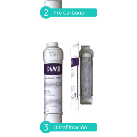
Membrana de ultra filtración:
Remueve virus y bacterias principales causantes
de enfermedades astrointestinales, elimina
químicos y toxinas residuales. Retiene partículas
de hasta 0.01 micrones.