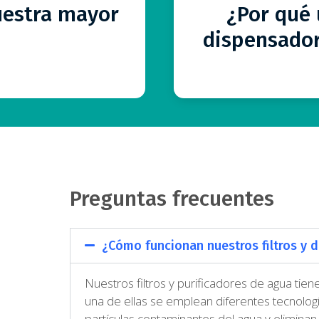
 el bienestar del ser
sistema inmunológico.
uestra mayor
¿Por qué 
itales todos los órganos
previenen el envejec
dispensador
ades. Por eso, hemos
ma
 te ayudan a tener una
lidad.
Preguntas frecuentes
¿Cómo funcionan nuestros filtros y 
Nuestros filtros y purificadores de agua tien
una de ellas se emplean diferentes tecnolog
partículas contaminantes del agua y eliminan