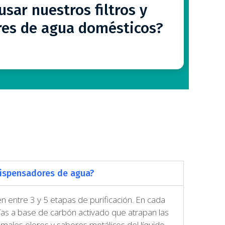
 Brindan un efecto antioxidante, por lo que
usar nuestros filtros y
imiento prematuro de las células. Ayudan a
es de agua domésticos?
ntener la acidez gástrica.
dispensadores de agua?
en entre 3 y 5 etapas de purificación. En cada
ías a base de carbón activado que atrapan las
 malos olores y sabores metálicos del líquido.