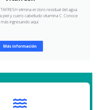
VITAFRESH elimina el cloro residual del agua.
a piel y cuero cabelludo vitamina C. Conoce
más ingresando aquí.
Más información
cuerpo. Ayudan a desintoxicar tu organismo.
s de tu cuerpo y eliminas toxinas. Mejoran tu