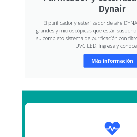
Dynair
El purificador y esterilizador de aire DYNA
grandes y microscópicas que están suspendid
su completo sistema de purificación con fil
UVC LED. Ingresa y conoce
Más información
Con nuestros filtros de agua domésticos elim
almacenamiento de botellones de plástico y 
pureza.