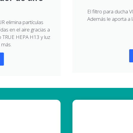
El filtro para ducha 
Además le aporta a l
IR elimina partículas
as en el aire gracias a
tro TRUE HEPA H13 y luz
 más.
inas la compra, el uso y
máximizas la calidad y
Regulan el PH de tu 
Neutralizan los ácido