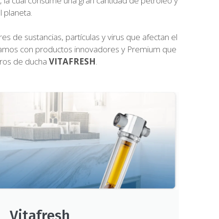
a, la cual consume una gran cantidad de petróleo y
 planeta.
de sustancias, partículas y virus que afectan el
contamos con productos innovadores y Premium que
ltros de ducha
VITAFRESH
.
Vitafresh