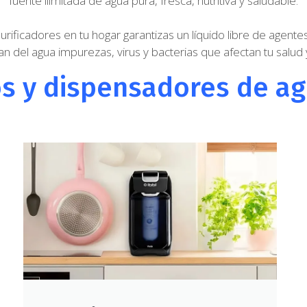
fuente ilimitada de agua pura, fresca, nutritiva y saludable.
urificadores en tu hogar garantizas un líquido libre de agent
an del agua impurezas, virus y bacterias que afectan tu salud
ros y dispensadores de a